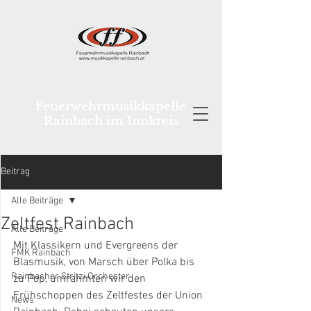
Feuerwehrmusikkapelle
Rainbach im Innkreis
Beitrag
Alle Beiträge
Zeltfest Rainbach
Alle Beiträge
Mit Klassikern und Evergreens der 
FMK Rainbach
Blasmusik, von Marsch über Polka bis 
Rainbacher Stritzi Orchester
zu Pop, umrahmten wir den 
Frühschoppen des Zeltfestes der Union 
News